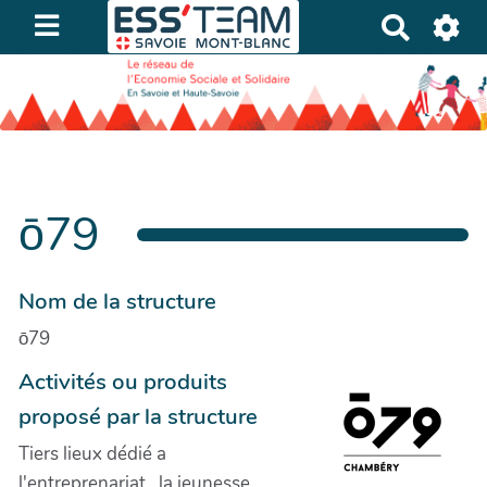
R
e
c
h
e
r
c
h
ō79
e
r
Nom de la structure
ō79
Activités ou produits
proposé par la structure
Tiers lieux dédié a
l'entreprenariat , la jeunesse,