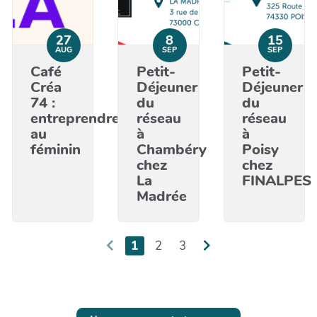
27
8
15
AUG
SEP
SEP
Café
Petit-
Petit-
Créa
Déjeuner
Déjeuner
74 :
du
du
entreprendre
réseau
réseau
au
à
à
féminin
Chambéry
Poisy
chez
chez
La
FINALPES
Madrée
1
2
3