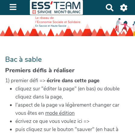
R
e
c
h
e
r
c
Bac à sable
h
e
Premiers défis à réaliser
r
1) premier défi =>
écrire dans cette page
cliquez sur "éditer la page" (en bas) ou double
cliquez dans la page,
l'aspect de la page va légèrement changer car
vous êtes en
mode édition
écrivez ce que vous voulez ici =>
puis cliquez sur le bouton "sauver" (en haut à