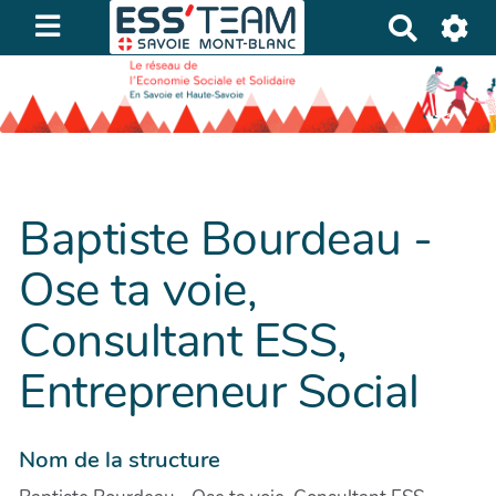
R
e
c
h
e
r
c
h
Baptiste Bourdeau -
e
Ose ta voie,
r
Consultant ESS,
Entrepreneur Social
Nom de la structure