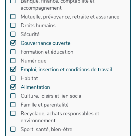
Banque, finance, comptabilité et
projets, diversification d’activités,
accompagnement
management/facteur humain.
* Études de faisabilité pour créer des projets
Mutuelle, prévoyance, retraite et assurance
autour de la résilience alimentaire et de la
Droits humains
solidarité (traiteurs, conserveries, foodtrucks,
Sécurité
boulangerie bio...)
Gouvernance ouverte
* Formations: la coopération dans l'organisation ;
Formation et éducation
développer des activités de transformation
alimentaire et de solidarité
Numérique
Emploi, insertion et conditions de travail
*
Virilité masculine
Habitat
*
Puissance masculine
Alimentation
Culture, loisirs et lien social
Famille et parentalité
Recyclage, achats responsables et
environnement
Sport, santé, bien-être