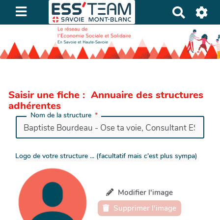
R
e
c
h
e
r
c
Saisir une fiche : Annuaire des structures
h
adhérentes
e
Nom de la structure
r
Logo de votre structure ... (facultatif mais c'est plus sympa)
Modifier l'image
Supprimer l'image