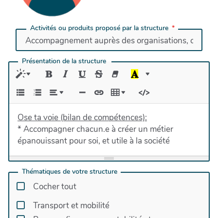
Activités ou produits proposé par la structure
Présentation de la structure
Ose ta voie (bilan de compétences):
* Accompagner chacun.e à créer un métier
épanouissant pour soi, et utile à la société
Consultant ESS:
Thématiques de votre structure
* Accompagner les organisations, les dirigeants et
Cocher tout
les équipes, dans leurs mutations: raison d'être,
Transport et mobilité
gouvernance, modèle économique, gestion de