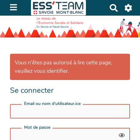
R
e
c
h
e
r
c
h
Vous n'êtes pas autorisé à lire cette page,
e
veuillez vous identifier.
r
Se connecter
Email ou nom d'utilisateur.ice
Mot de passe