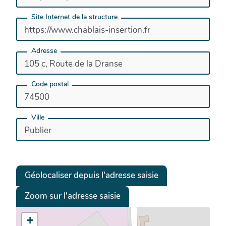
matériaux recyclés. Et l’animation d’ateliers pour
Site Internet de la structure
« apprendre à faire soi-même »
- La vente dans un magasin de plus de 250 m2
établi au sein de la ressourcerie du Chablais, des
Adresse
meubles, accessoires et objets de décoration
rénovés, revisités et crées.
Code postal
Ville
Géolocaliser depuis l'adresse saisie
Zoom sur l'adresse saisie
+