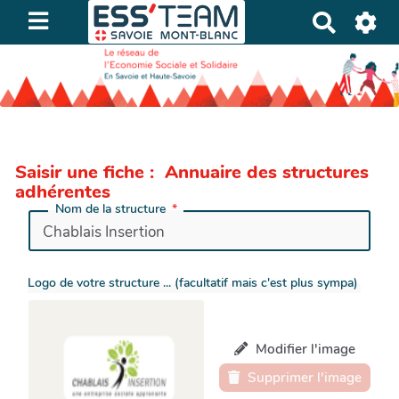
R
e
c
h
e
r
c
Saisir une fiche : Annuaire des structures
h
adhérentes
e
Nom de la structure
r
Logo de votre structure ... (facultatif mais c'est plus sympa)
Modifier l'image
Supprimer l'image