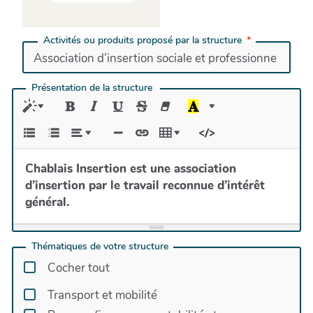
Activités ou produits proposé par la structure
Présentation de la structure
Chablais Insertion est une association
d’insertion par le travail reconnue d’intérêt
général.
Mieux vaut financer le retour à l’emploi que
l’assistance, c’est la conviction qui anime depuis
Thématiques de votre structure
toujours Chablais Insertion. Nous avons pour
Cocher tout
mission de faire travailler les personnes en
grande difficulté afin de leur remettre ou mettre
Transport et mobilité
le pied à l’étrier.