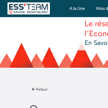
A la Une
Mois 
Retour