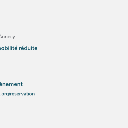
 Annecy
obilité réduite
évènement
.org/reservation