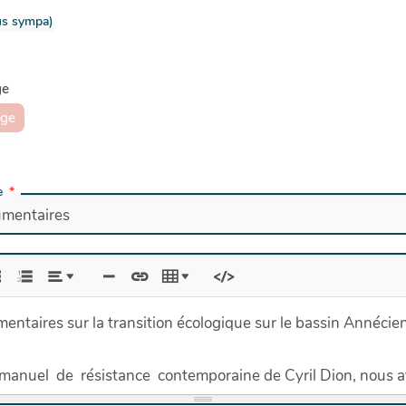
lus sympa)
ge
age
e
cumentaires sur la transition écologique sur le bassin Ann
t manuel de résistance contemporaine de Cyril Dion, nous a
es qui ont décidé un jour de s’engager localement pour le