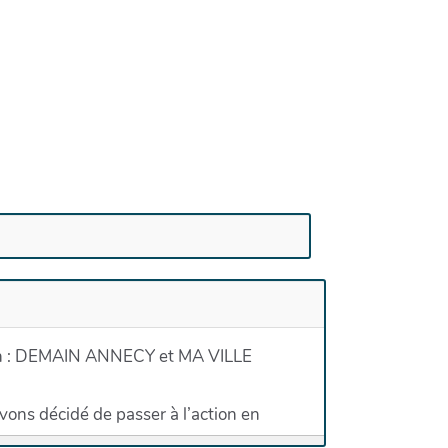
écien : DEMAIN ANNECY et MA VILLE
vons décidé de passer à l’action en
s autres et pour la planète. Partout en