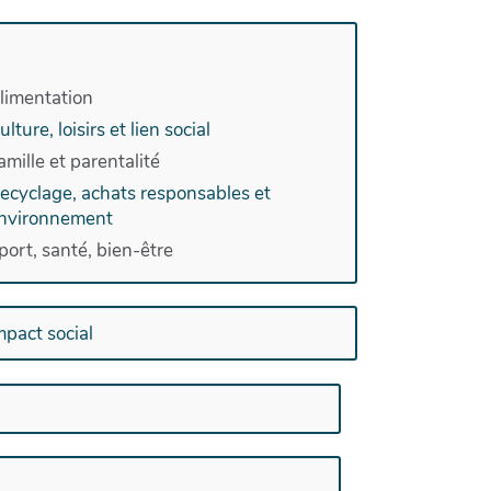
e mieux vivre et de durabilité.Des
limentation
ulture, loisirs et lien social
amille et parentalité
ecyclage, achats responsables et
nvironnement
port, santé, bien-être
mpact social