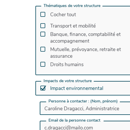
France, des actions, des collectifs, des
Thématiques de votre structure
citoyens se mobilisent pour créer... Les
Cocher tout
Transport et mobilité
Banque, finance, comptabilité et
accompagnement
Mutuelle, prévoyance, retraite et
assurance
Droits humains
Impacts de votre structure
Impact environnemental
Personne à contacter : (Nom, prénom)
Email de la personne contact