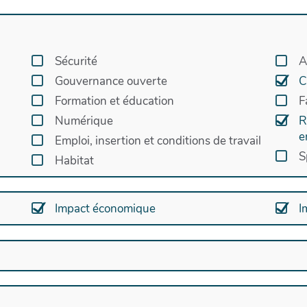
 associations et des entreprises se développent en quête d
 choses bougent.
Sécurité
A
Gouvernance ouverte
C
Formation et éducation
F
Numérique
R
e
Emploi, insertion et conditions de travail
S
Habitat
Impact économique
I