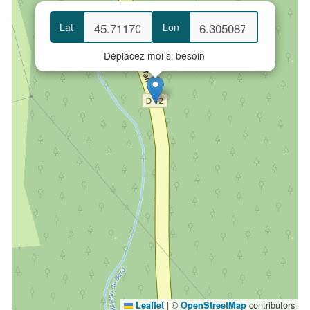
Lat
Lon
Déplacez moi si besoin
|
©
contributors
Leaflet
OpenStreetMap