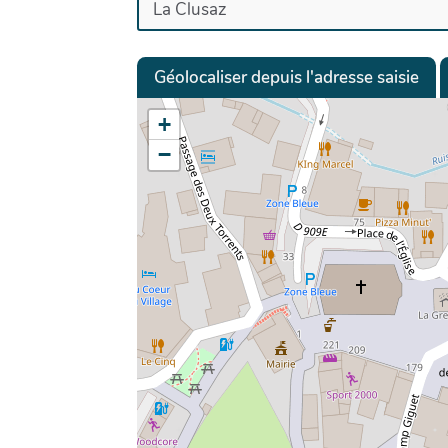
Géolocaliser depuis l'adresse saisie
+
−