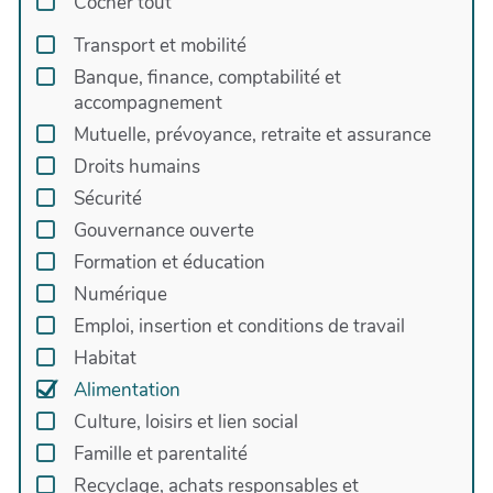
Cocher tout
coopérative de Chambéry. En parallèle du travail
de création, ce projet concret me permet de
Transport et mobilité
remettre la main à la pâte, tester des recettes,
Banque, finance, comptabilité et
créer des liens avec des clients, des paysans
accompagnement
fournisseurs, des confrères et consœurs de
Mutuelle, prévoyance, retraite et assurance
boulangeries amies...
Droits humains
Sécurité
Gouvernance ouverte
Formation et éducation
Numérique
Emploi, insertion et conditions de travail
Habitat
Alimentation
Culture, loisirs et lien social
Famille et parentalité
Recyclage, achats responsables et