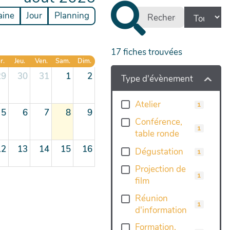
aine
Jour
Planning
17
fiches trouvées
r.
Jeu.
Ven.
Sam.
Dim.
29
30
31
1
2
Type d'évènement
Atelier
1
5
6
7
8
9
Conférence,
1
table ronde
12
13
14
15
16
Dégustation
1
Projection de
1
film
19
20
21
22
23
Réunion
1
d'information
26
27
28
29
30
Formation,