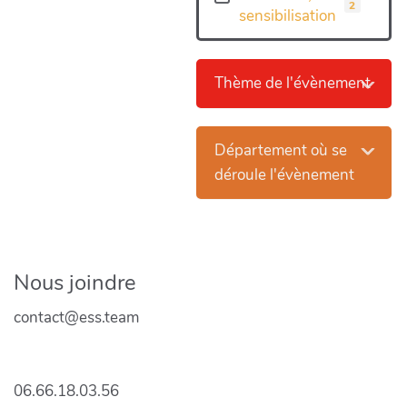
2
sensibilisation
é Créa 73 : entreprendre au féminin
09:00
Café Créa 74 : entreprendre au féminin
2
3
4
5
6
Thème de l'évènement
Département où se
déroule l'évènement
Nous joindre
contact@ess.team
06.66.18.03.56