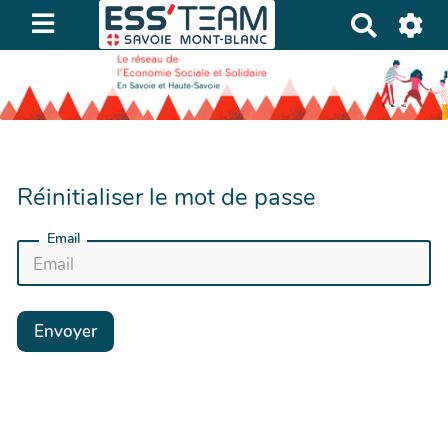
R
e
c
h
e
r
c
Réinitialiser le mot de passe
h
e
Email
r
Envoyer