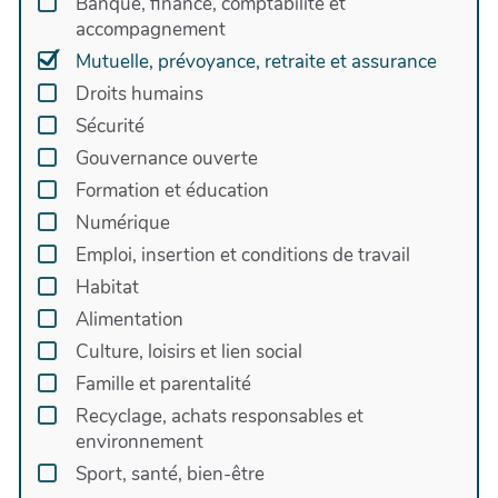
Banque, finance, comptabilité et
entreprises et associations locales (Compagnie du
accompagnement
Mont Blanc, Commune de la Clusaz, Association
Mutuelle, prévoyance, retraite et assurance
Water Family, Groupe Fournier, Staubli etc. ). Ces
expériences permettent d'offrir la meilleure
Droits humains
qualité de service avec des solutions adaptées
Sécurité
aux besoins de la région, et font de la mutuelle,
Gouvernance ouverte
une référence locale en matière de protection
Formation et éducation
sociale.
Numérique
Emploi, insertion et conditions de travail
Habitat
Alimentation
Culture, loisirs et lien social
Famille et parentalité
Recyclage, achats responsables et
environnement
Sport, santé, bien-être