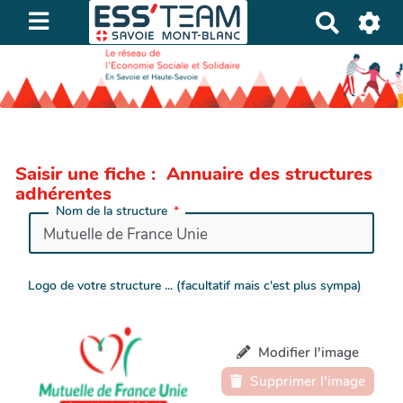
R
e
c
h
e
r
c
Saisir une fiche : Annuaire des structures
h
adhérentes
e
Nom de la structure
r
Logo de votre structure ... (facultatif mais c'est plus sympa)
Modifier l'image
Supprimer l'image