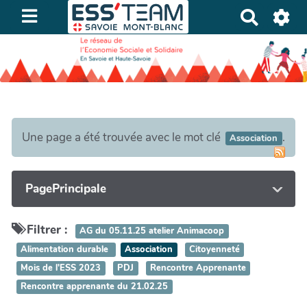
R
e
c
h
e
r
c
h
Une page a été trouvée avec le mot clé
.
Association
e
r
PagePrincipale
Filtrer :
AG du 05.11.25 atelier Animacoop
Alimentation durable
Association
Citoyenneté
Mois de l'ESS 2023
PDJ
Rencontre Apprenante
Rencontre apprenante du 21.02.25