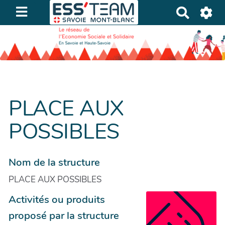
R
e
c
h
e
r
c
h
PLACE AUX
e
POSSIBLES
r
Nom de la structure
PLACE AUX POSSIBLES
Activités ou produits
proposé par la structure