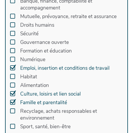
Banque, finance, comptabilité et
accompagnement
Quelques séances, un accompagnement
personnalisé, des ateliers, des formations, tu
Mutuelle, prévoyance, retraite et assurance
trouveras forcément ce qui te convient pour créer
Droits humains
la réussite qui te ressemble.
Sécurité
Et parce que chacun a la possibilité de prendre sa
Gouvernance ouverte
place pour vivre une vie de choix, nous
Formation et éducation
accompagnons aussi tous les adultes qui n’ont
Numérique
pas eu la chance de croiser un possibiliste à
Emploi, insertion et conditions de travail
l’époque.
Habitat
Alimentation
Culture, loisirs et lien social
Famille et parentalité
Recyclage, achats responsables et
environnement
Sport, santé, bien-être