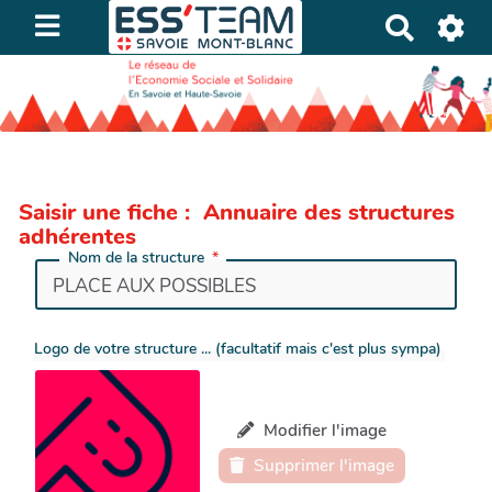
R
e
c
h
e
r
c
Saisir une fiche : Annuaire des structures
h
adhérentes
e
Nom de la structure
r
Logo de votre structure ... (facultatif mais c'est plus sympa)
Modifier l'image
Supprimer l'image