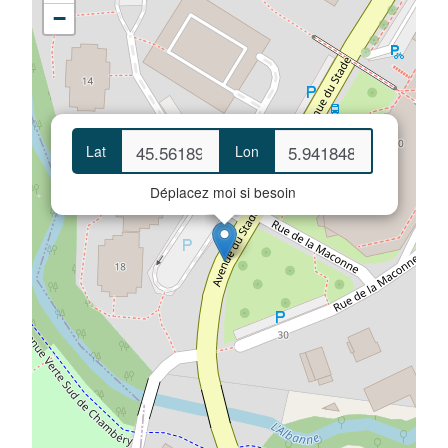
−
Lat
Lon
Déplacez moi si besoin