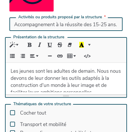
Activités ou produits proposé par la structure
Présentation de la structure
Les jeunes sont les adultes de demain. Nous nous
devons de leur donner les outils adaptés à la
construction d'un monde à leur image et de
faciliter leurs ambitions personnelles.
Tu veux trouver ta voie, ta raison d’ être, donner
Thématiques de votre structure
du sens à ta vie? Il te suffit de prendre contact
Cocher tout
avec notre équipe de possibilistes formée aux
outils du coaching, chacun expert dans son
Transport et mobilité
domaine pour ne faire que du sur-mesure.