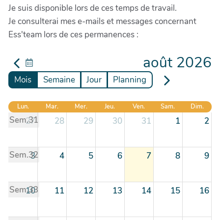
Je suis disponible lors de ces temps de travail.
Je consulterai mes e-mails et messages concernant
Ess'team lors de ces permanences :
août 2026
Mois
Semaine
Jour
Planning
Lun.
Mar.
Mer.
Jeu.
Ven.
Sam.
Dim.
Sem.31
27
28
29
30
31
1
2
Sem.32
3
4
5
6
7
8
9
Sem.33
10
11
12
13
14
15
16