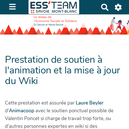
R
e
c
h
e
r
c
Prestation de soutien à
h
e
l'animation et la mise à jour
r
du Wiki
Cette prestation est assurée par
Laure Beyler
d'
Animacoop
avec le soutien ponctuel possible de
Valentin Poncet si charge de travail trop forte, ou
d'autres personnes expertes en wiki si des