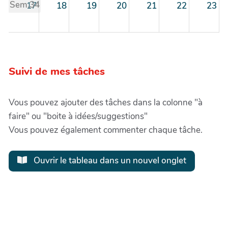
Sem.34
17
18
19
20
21
22
23
Sem.35
24
25
26
27
28
29
30
Suivi de mes tâches
Sem.36
31
1
2
3
4
5
6
Vous pouvez ajouter des tâches dans la colonne "à
faire" ou "boite à idées/suggestions"
Vous pouvez également commenter chaque tâche.
Ouvrir le tableau dans un nouvel onglet