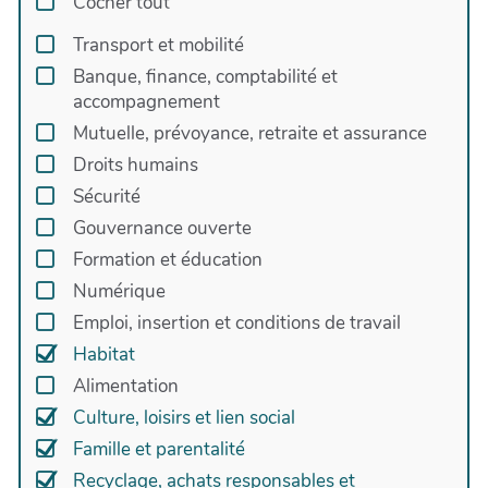
Cocher tout
accompagne les habitants au quotidien : soutien
dans le logement, insertion sociale, médiation et
Transport et mobilité
projets collectifs pour renforcer le lien social et
Banque, finance, comptabilité et
améliorer la qualité de vie.
accompagnement
Halpades allie ainsi solidarité, innovation et
Mutuelle, prévoyance, retraite et assurance
engagement local pour construire des
Droits humains
communautés durables.
Sécurité
Gouvernance ouverte
Formation et éducation
Numérique
Emploi, insertion et conditions de travail
Habitat
Alimentation
Culture, loisirs et lien social
Famille et parentalité
Recyclage, achats responsables et