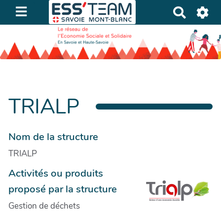
R
e
c
h
e
r
c
h
TRIALP
e
r
Nom de la structure
TRIALP
Activités ou produits
proposé par la structure
Gestion de déchets