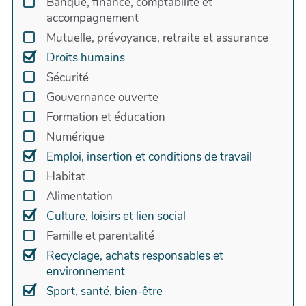
Banque, finance, comptabilité et
niveau local et plaider au niveau national et
accompagnement
international pour « construire avec les femmes
Mutuelle, prévoyance, retraite et assurance
un monde sain, durable et équitable ».
Droits humains
WECF France s’implique donc dans des
Sécurité
thématiques majeures comme la santé
Gouvernance ouverte
environnementale, la lutte contre le changement
Formation et éducation
climatique, la qualité de l’alimentation, l’accès à
l’eau et à l’assainissement avec, pour chacune, le
Numérique
souci de lutter contre les inégalités de genre et de
Emploi, insertion et conditions de travail
protéger les populations les plus vulnérables en
Habitat
particulier les femmes enceintes et les enfants.
Alimentation
Culture, loisirs et lien social
Famille et parentalité
Recyclage, achats responsables et
environnement
Sport, santé, bien-être