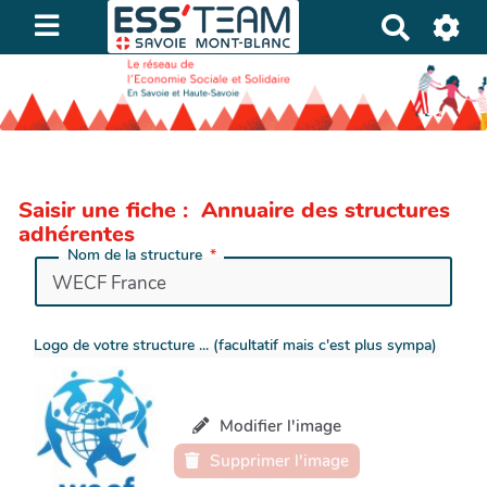
R
e
c
h
e
r
c
Saisir une fiche : Annuaire des structures
h
adhérentes
e
Nom de la structure
r
Logo de votre structure ... (facultatif mais c'est plus sympa)
Modifier l'image
Supprimer l'image