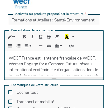
Activités ou produits proposé par la structure
Présentation de la structure
WECF France est l’antenne française de WECF,
Women Engage for a Common Future, réseau
international écoféministe d’organisations dont le
but est de « construire avec les femmes un monde
sain, durable et équitable ». WECF a été crée en
Thématiques de votre structure
1994, à la suite du Sommet de la Terre qui s’est
Cocher tout
tenu à Rio de Janeiro en 1992.
La branche française de WECF a été fondée le 31
Transport et mobilité
mars 2008 avec une double vocation : agir au