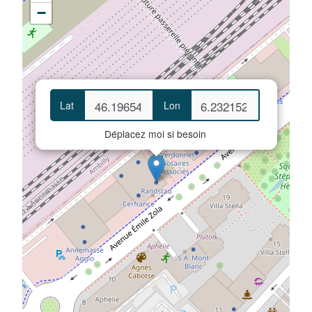
−
Lat
Lon
Déplacez moi si besoin