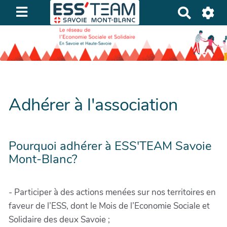
R
e
c
h
e
r
c
Adhérer à l'association
h
e
r
Pourquoi adhérer à ESS'TEAM Savoie
Mont-Blanc?
- Participer à des actions menées sur nos territoires en
faveur de l’ESS, dont le Mois de l’Economie Sociale et
Solidaire des deux Savoie ;